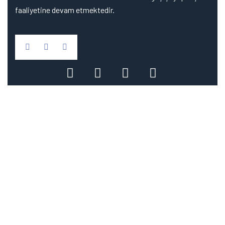
faaliyetine devam etmektedir.
Hizmetler / Ürünler
Sera Olukları
Lazer Kesim
Plazma Kesim
Abkant Büküm
Silindir Bükme – Kıvırma
Sac Satışı